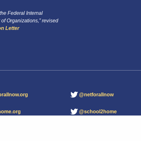
 the Federal Internal
of Organizations,” revised
n Letter
orallnow.org
@netforallnow
home.org
@school2home
ights reserved.