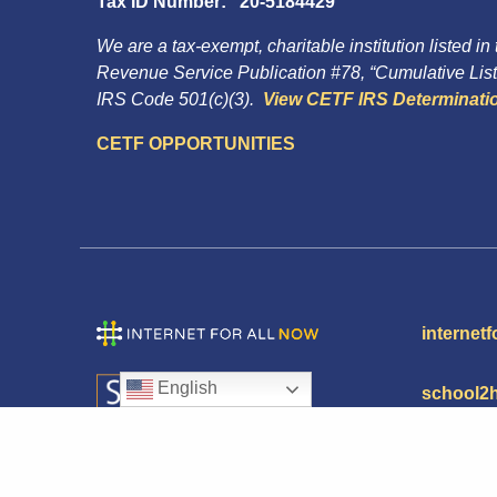
Tax ID Number: 20-5184429
We are a tax-exempt, charitable institution listed in
Revenue Service Publication #78, “Cumulative List 
IRS Code 501(c)(3).
View CETF IRS Determinatio
CETF OPPORTUNITIES
internetf
English
school2
© 2026 California Emerging Technology Fund. All r