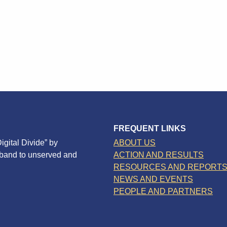
FREQUENT LINKS
igital Divide” by
ABOUT US
dband to unserved and
ACTION AND RESULTS
RESOURCES AND REPORT
NEWS AND EVENTS
PEOPLE AND PARTNERS